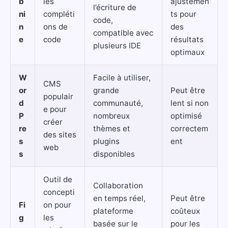
b
les
ajustemen
l’écriture de
ni
compléti
ts pour
code,
n
ons de
des
compatible avec
e
code
résultats
plusieurs IDE
optimaux
W
Facile à utiliser,
CMS
or
grande
Peut être
populair
d
communauté,
lent si non
e pour
P
nombreux
optimisé
créer
re
thèmes et
correctem
des sites
s
plugins
ent
web
s
disponibles
Outil de
Collaboration
concepti
en temps réel,
Peut être
Fi
on pour
plateforme
coûteux
g
les
basée sur le
pour les