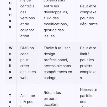
me de
collaboration
G
contrôle
entre les
Peut être
it
des
développeurs,
complexe
H
versions
suivi des
pour les
u
et de
modifications,
débutants
b
collabor
gestion des
ation
issues
W
CMS no
Facile à utiliser,
Peut être
e
code
design
limité
b
pour
professionnel,
pour les
fl
créer
accessible sans
projets
o
des sites
compétences en
complexe
w
web
codage
s
Nécessite
Réduit les
T
Assistan
parfois
erreurs,
a
t IA pour
des
accélère