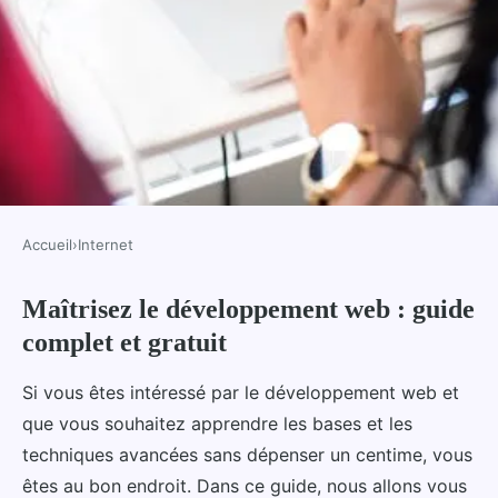
Accueil
›
Internet
INTERNET
Maîtrisez le développement web : guide
Maîtrisez le développement web
complet et gratuit
: guide complet et gratuit
Si vous êtes intéressé par le développement web et
Maël
•
7 mars 2025
•
8 min de lecture
que vous souhaitez apprendre les bases et les
techniques avancées sans dépenser un centime, vous
êtes au bon endroit. Dans ce guide, nous allons vous