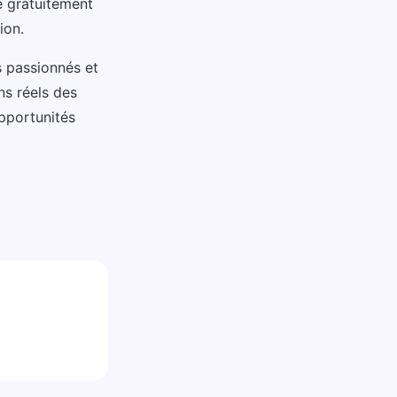
e gratuitement
ion.
 passionnés et
s réels des
pportunités