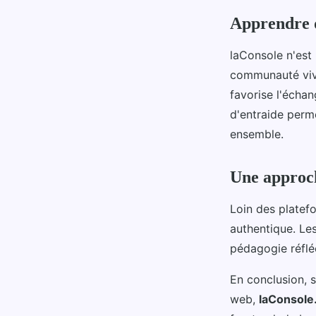
Apprendre 
laConsole n'est
communauté viva
favorise l'écha
d'entraide perm
ensemble.
Une approc
Loin des platef
authentique. Le
pédagogie réflé
En conclusion, 
web,
laConsole