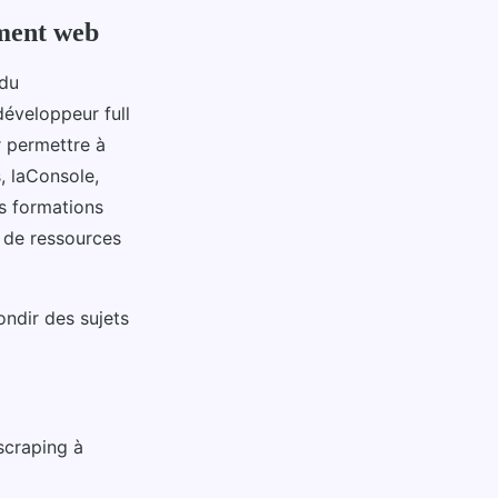
ement web
 du
éveloppeur full
r permettre à
, laConsole,
es formations
e de ressources
ndir des sujets
 scraping à