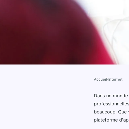
Accueil
›
Internet
INTERNET
Apprenez le dévelop
Dans un monde 
professionnelles
plateforme gratuite e
beaucoup. Que v
plateforme d'ap