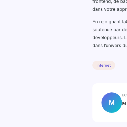
frontend, de ba
dans votre appr
En rejoignant l
soutenue par de
développeurs. L
dans l’univers 
Internet
EC
M
M