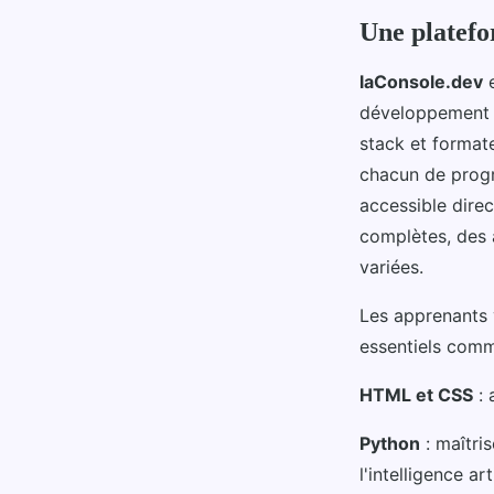
Maël
•
21 janvier 2025
•
2 min de lecture
Une platefo
laConsole.dev
e
développement w
stack et format
chacun de progr
accessible direc
complètes, des 
variées.
Les apprenants 
essentiels comm
HTML et CSS
: 
Python
: maîtri
l'intelligence arti