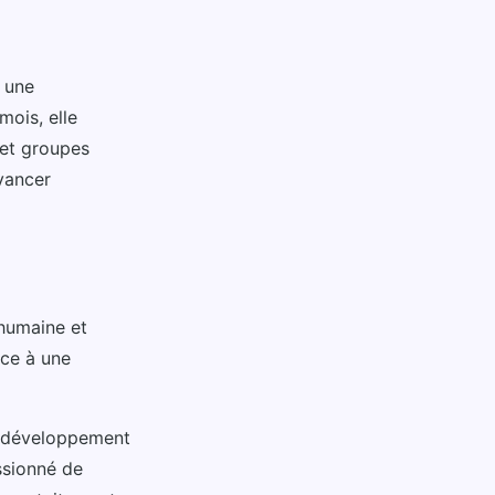
i une
mois, elle
 et groupes
vancer
humaine et
âce à une
le développement
ssionné de