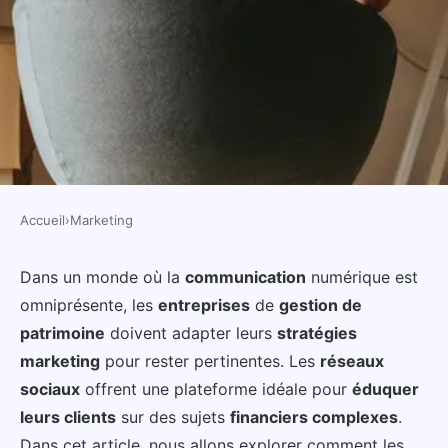
Accueil
›
Marketing
MARKETING
Comment les entreprises de
Dans un monde où la
communication
numérique est
omniprésente, les
entreprises
de
gestion de
gestion de patrimoine peuvent-
patrimoine
doivent adapter leurs
stratégies
elles utiliser les réseaux sociaux
marketing
pour rester pertinentes. Les
réseaux
pour éduquer leurs clients?
sociaux
offrent une plateforme idéale pour
éduquer
leurs clients
sur des sujets
financiers complexes
.
Maël
•
17 septembre 2024
•
5 min de lecture
Dans cet article, nous allons explorer comment les